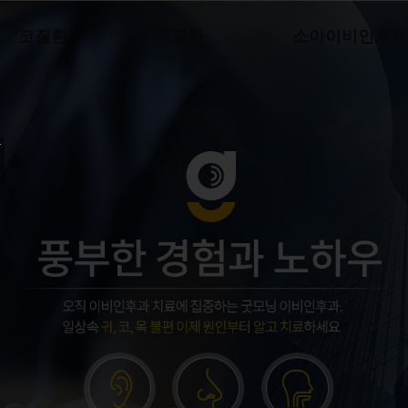
코질환
목질환
소아이비인후과